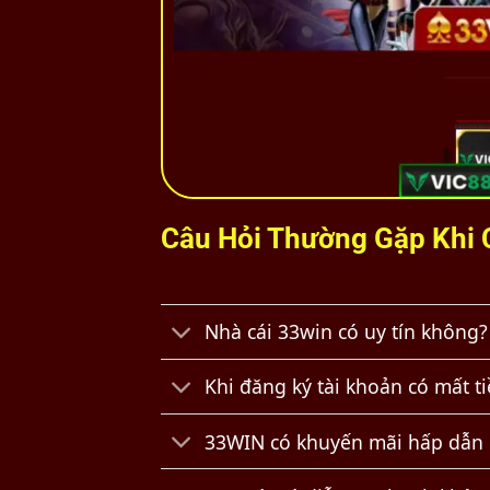
Câu Hỏi Thường Gặp Khi 
Trò chơi tại 33win vô c
Nhà cái 33win có uy tín không?
Khác biệt so với nhiều nền tảng khác,
33WIN, người chơi có thể dễ dàng lựa chọ
Khi đăng ký tài khoản có mất t
Toàn bộ game
33win
đều được tối ưu mượt
33WIN có khuyến mãi hấp dẫn
Live Casino 33WIN cực HOT