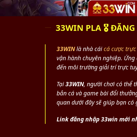
33WIN PLA 🎖️ ĐĂ
33WIN
là nhà cái
cá cược trực
vận hành chuyên nghiệp. Ứng 
đến môi trường giải trí trực t
Tại
33WIN
, người chơi có thể 
bắn cá và game bài đổi thưởng
quan dưới đây sẽ giúp bạn có 
Link đăng nhập 33win mới n