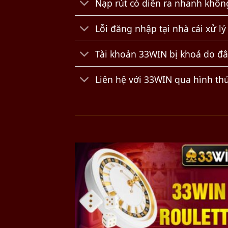
Nạp rút có diễn ra nhanh khôn
Lỗi đăng nhập tại nhà cái xử l
Tài khoản 33WIN bị khoá do đ
Liên hệ với 33WIN qua hình th