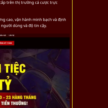
cấp trên thị trường cá cược trực
ng cao, vận hành minh bạch và định
 người dùng và độ tin cậy.