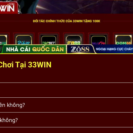
Giới thiệu nhà cái 33win
Chơi Tại 33WIN
ùng đa dạng
33win.com
sở hữu hệ sinh thái giải trí toàn diện, quy tụ hàng loạ
n cá cược thể thao, casino trực tuyến, slot game, game bài đổi t
iền không?
 mà, an toàn, phù hợp cho cả người chơi mới lẫn cược thủ lâu n
 không?