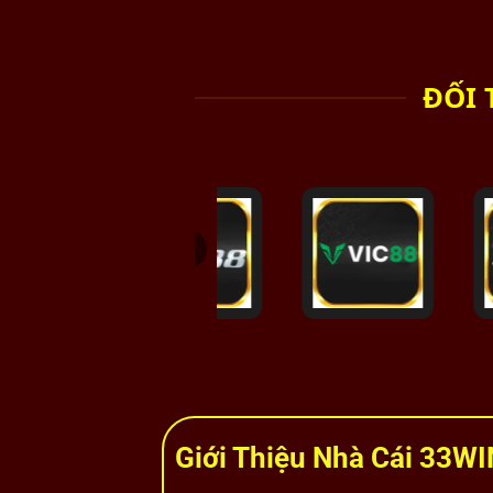
ĐỐI 
Giới Thiệu Nhà Cái 33WI