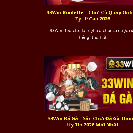
33Win Roulette – Chơi Cò Quay Onl
Tỷ Lệ Cao 2026
Sảnh casino trực tuyến tại
33 WIN
mang
hiện đại và tỷ lệ trả thưởng cạnh tranh
33Win Roulette là một trò chơi cá cược n
tiếng, thu hút
Đặc biệt, xóc đĩa và baccarat tại
nhà c
Casino 33WIN
còn cho phép tương tác t
Cá cược thể thao chuyên nghiệp
33Win Đá Gà – Sân Chơi Đá Gà Tho
Uy Tín 2026 Mới Nhất