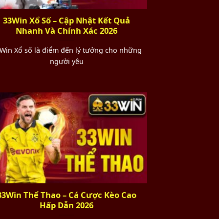
33Win Xổ Số – Cập Nhật Kết Quả
Nhanh Và Chính Xác 2026
, Baccarat, Roulette… với giao diện
Win Xổ số là điểm đến lý tưởng cho những
người yêu
i rõ ràng và trải nghiệm chân thực.
 như đang chơi tại sòng bạc thực tế.
33Win Thể Thao – Cá Cược Kèo Cao
Hấp Dẫn 2026