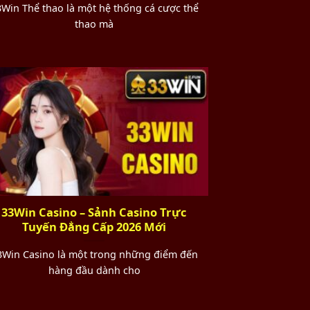
Win Thể thao là một hệ thống cá cược thể
thao mà
33Win Casino – Sảnh Casino Trực
33win68
com
có thể tham gia đặt
Tuyến Đẳng Cấp 2026 Mới
i nước. Tỷ lệ kèo được cập nhật liên
3Win Casino là một trong những điểm đến
hàng đầu dành cho