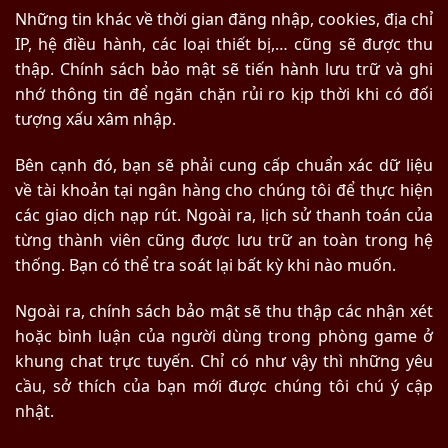
Những tin khác về thời gian đăng nhập, cookies, địa chỉ
IP, hệ điều hành, các loại thiết bị,… cũng sẽ được thu
thập. Chính sách bảo mật sẽ tiến hành lưu trữ và ghi
nhớ thông tin để ngăn chặn rủi ro kịp thời khi có đối
tượng xấu xâm nhập.
Bên cạnh đó, bạn sẽ phải cung cấp chuẩn xác dữ liệu
về tài khoản tại ngân hàng cho chúng tôi để thực hiện
các giao dịch nạp rút. Ngoài ra, lịch sử thanh toán của
từng thành viên cũng được lưu trữ an toàn trong hệ
thống. Bạn có thể tra soát lại bất kỳ khi nào muốn.
Ngoài ra, chính sách bảo mật sẽ thu thập các nhận xét
hoặc bình luận của người dùng trong phòng game ở
khung chat trực tuyến. Chỉ có như vậy thì những yêu
cầu, sở thích của bạn mới được chúng tôi chú ý cập
nhật.