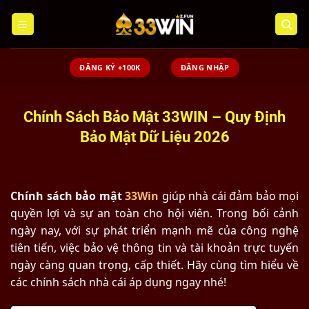
Chuyển
đến
nội
dung
ĐĂNG KÝ +100K
ĐĂNG NHẬP
Chính Sách Bảo Mật 33WIN – Quy Định
Bảo Mật Dữ Liệu 2026
Chính sách bảo mật
33Win
giúp nhà cái đảm bảo mọi
quyền lợi và sự an toàn cho hội viên. Trong bối cảnh
ngày nay, với sự phát triển mạnh mẽ của công nghệ
tiên tiến, việc bảo vệ thông tin và tài khoản trực tuyến
ngày càng quan trọng, cấp thiết. Hãy cùng tìm hiểu về
các chính sách nhà cái áp dụng ngay nhé!