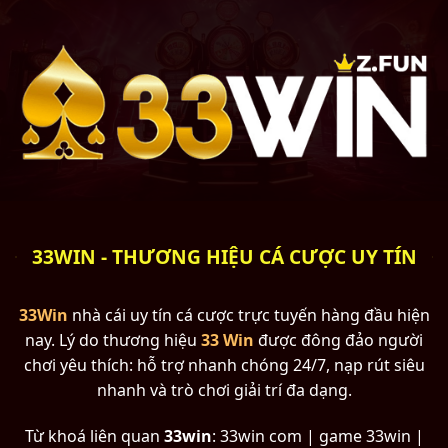
33WIN - THƯƠNG HIỆU CÁ CƯỢC UY TÍN
33Win
nhà cái uy tín cá cược trực tuyến hàng đầu hiện
nay. Lý do thương hiệu
33 Win
được đông đảo người
chơi yêu thích: hỗ trợ nhanh chóng 24/7, nạp rút siêu
nhanh và trò chơi giải trí đa dạng.
Từ khoá liên quan
33win
: 33win com | game 33win |