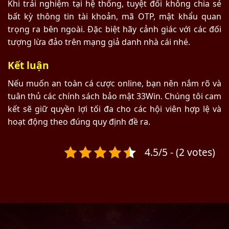
Khi trải nghiệm tại hệ thống, tuyệt đối không chia sẻ
bất kỳ thông tin tài khoản, mã OTP, mật khẩu quan
trọng ra bên ngoài. Đặc biệt hãy cảnh giác với các đối
tượng lừa đảo trên mạng giả danh nhà cái nhé.
Kết luận
Nếu muốn an toàn cá cược online, bạn nên nắm rõ và
tuân thủ các chính sách bảo mật 33Win. Chúng tôi cam
kết sẽ giữ quyền lợi tối đa cho các hội viên hợp lệ và
hoạt động theo đúng quy định đề ra.
4.5/5 - (2 votes)