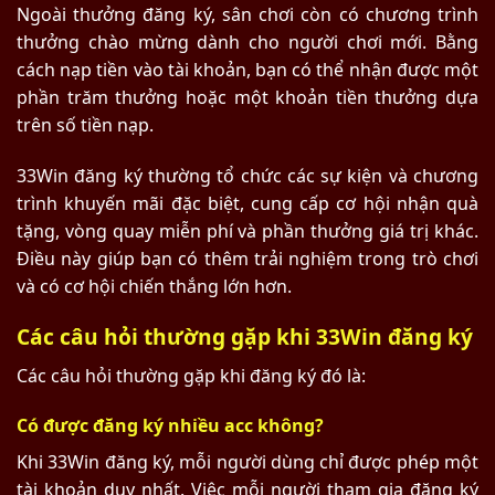
Ngoài thưởng đăng ký, sân chơi còn có chương trình
thưởng chào mừng dành cho người chơi mới. Bằng
cách nạp tiền vào tài khoản, bạn có thể nhận được một
phần trăm thưởng hoặc một khoản tiền thưởng dựa
trên số tiền nạp.
33Win đăng ký
thường tổ chức các sự kiện và chương
trình khuyến mãi đặc biệt, cung cấp cơ hội nhận quà
tặng, vòng quay miễn phí và phần thưởng giá trị khác.
Điều này giúp bạn có thêm trải nghiệm trong trò chơi
và có cơ hội chiến thắng lớn hơn.
Các câu hỏi thường gặp khi 33Win đăng ký
Các câu hỏi thường gặp khi đăng ký đó là:
Có được đăng ký nhiều acc không?
Khi 33Win đăng ký, mỗi người dùng chỉ được phép một
tài khoản duy nhất. Việc mỗi người tham gia đăng ký