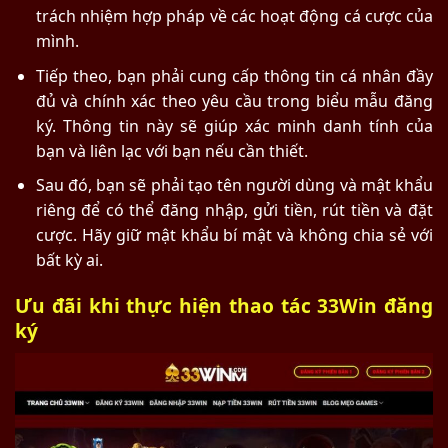
trách nhiệm hợp pháp về các hoạt động cá cược của
mình.
Tiếp theo, bạn phải cung cấp thông tin cá nhân đầy
đủ và chính xác theo yêu cầu trong biểu mẫu đăng
ký. Thông tin này sẽ giúp xác minh danh tính của
bạn và liên lạc với bạn nếu cần thiết.
Sau đó, bạn sẽ phải tạo tên người dùng và mật khẩu
riêng để có thể đăng nhập, gửi tiền, rút tiền và đặt
cược. Hãy giữ mật khẩu bí mật và không chia sẻ với
bất kỳ ai.
Ưu đãi khi thực hiện thao tác 33Win đăng
ký