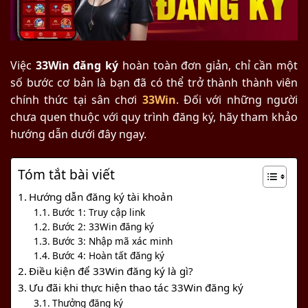
Việc
33Win đăng ký
hoàn toàn đơn giản, chỉ cần một
số bước cơ bản là bạn đã có thể trở thành thành viên
chính thức tại sân chơi
33Win
. Đối với những người
chưa quen thuộc với quy trình đăng ký, hãy tham khảo
hướng dẫn dưới đây ngay.
Tóm tắt bài viết
Hướng dẫn đăng ký tài khoản
Bước 1: Truy cập link
Bước 2: 33Win đăng ký
Bước 3: Nhập mã xác minh
Bước 4: Hoàn tất đăng ký
Điều kiện để 33Win đăng ký là gì?
Ưu đãi khi thực hiện thao tác 33Win đăng ký
Thưởng đăng ký