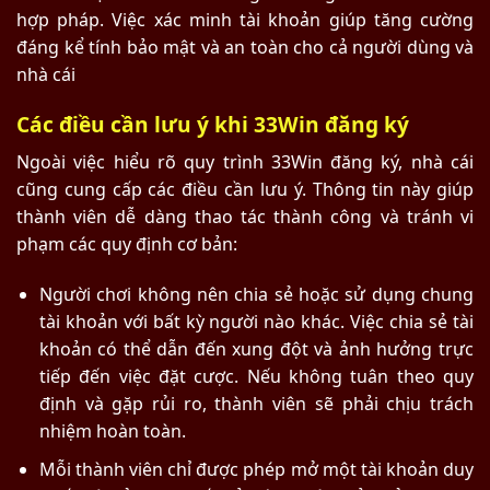
hợp pháp. Việc xác minh tài khoản giúp tăng cường
đáng kể tính bảo mật và an toàn cho cả người dùng và
nhà cái
Các điều cần lưu ý khi 33Win đăng ký
Ngoài việc hiểu rõ quy trình 33Win đăng ký, nhà cái
cũng cung cấp các điều cần lưu ý. Thông tin này giúp
thành viên dễ dàng thao tác thành công và tránh vi
phạm các quy định cơ bản:
Người chơi không nên chia sẻ hoặc sử dụng chung
tài khoản với bất kỳ người nào khác. Việc chia sẻ tài
khoản có thể dẫn đến xung đột và ảnh hưởng trực
tiếp đến việc đặt cược. Nếu không tuân theo quy
định và gặp rủi ro, thành viên sẽ phải chịu trách
nhiệm hoàn toàn.
Mỗi thành viên chỉ được phép mở một tài khoản duy