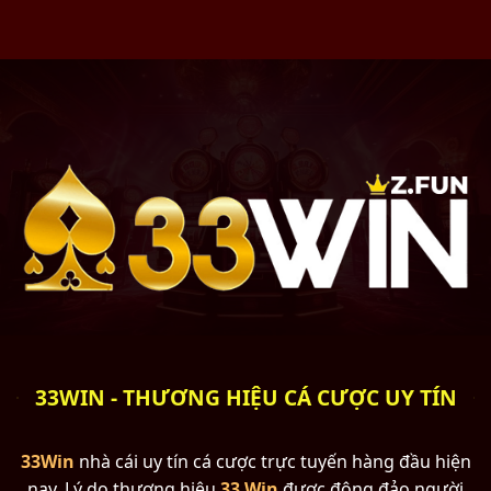
33WIN - THƯƠNG HIỆU CÁ CƯỢC UY TÍN
33Win
nhà cái uy tín cá cược trực tuyến hàng đầu hiện
nay. Lý do thương hiệu
33 Win
được đông đảo người