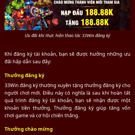
Ưu đãi khi thực hiện thao tác 33Win đăng ký
Khi đăng ký tài khoản, bạn sẽ được hưởng những ưu
đãi hấp dẫn sau đây:
Thưởng đăng ký
33Win đăng ký
thường xuyên tặng thưởng đăng ký cho
người chơi mới. Điều này có nghĩa là sau khi hoàn tất
quá trình đăng ký tài khoản, bạn sẽ nhận được một
khoản tiền thưởng. Thưởng đăng ký giúp tăng vốn
chơi game và cơ hội chiến thắng.
Thưởng chào mừng