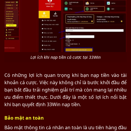
Lợi ích khi nạp tiền cá cược tại 33Win
Có những lợi ích quan trọng khi bạn nạp tiền vào tài
khoản cá cược. Việc này không chỉ là bước khởi đầu để
bạn bắt đầu trải nghiệm giải trí mà còn mang lại nhiều
ưu điểm thiết thực. Dưới đây là một số lợi ích nổi bật
khi bạn quyết định 33Win nạp tiền.
Bảo mật an toàn
Bảo mật thông tin cá nhân an toàn là ưu tiên hàng đầu