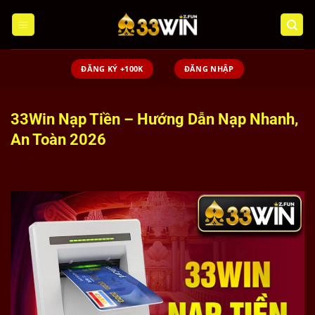
Chuyển
đến
nội
dung
ĐĂNG KÝ +100K
ĐĂNG NHẬP
33Win Nạp Tiền – Hướng Dẫn Nạp Nhanh,
An Toàn 2026