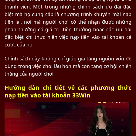
thành viên. Một trong những chính sách ưu đãi đặc
biệt mà họ cung cấp là chương trình khuyến mãi nạp
tiền lại, nơi mà người chơi có thể nhận được những
phần thưởng có giá trị, tiền thưởng hoặc các ưu đãi
đặc biệt khi thực hiện việc nạp tiền vào tài khoản cá
cược của họ.
Chính sách này không chỉ giúp gia tăng nguồn vốn để
dùng trong việc chơi lâu hơn mà còn tăng cơ hội chiến
thắng của người chơi.
Hướng dẫn chi tiết về các phương thức
nạp tiền vào tài khoản 33Win