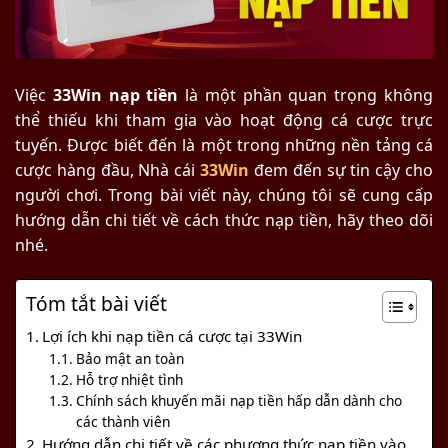
Việc
33Win nạp tiền
là một phần quan trọng không
thể thiếu khi tham gia vào hoạt động cá cược trực
tuyến. Được biết đến là một trong những nền tảng cá
cược hàng đầu, Nhà cái
33Win
đem đến sự tin cậy cho
người chơi. Trong bài viết này, chúng tôi sẽ cung cấp
hướng dẫn chi tiết về cách thức nạp tiền, hãy theo dõi
nhé.
Tóm tắt bài viết
Lợi ích khi nạp tiền cá cược tại 33Win
Bảo mật an toàn
Hỗ trợ nhiệt tình
Chính sách khuyến mãi nạp tiền hấp dẫn dành cho
các thành viên
Hướng dẫn chi tiết về các phương thức nạp tiền vào