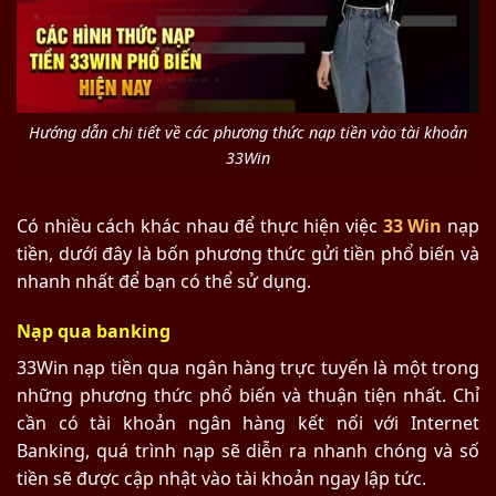
Hướng dẫn chi tiết về các phương thức nạp tiền vào tài khoản
33Win
Có nhiều cách khác nhau để thực hiện việc
33 Win
nạp
tiền, dưới đây là bốn phương thức gửi tiền phổ biến và
nhanh nhất để bạn có thể sử dụng.
Nạp qua banking
33Win nạp tiền
qua ngân hàng trực tuyến là một trong
những phương thức phổ biến và thuận tiện nhất. Chỉ
cần có tài khoản ngân hàng kết nối với Internet
Banking, quá trình nạp sẽ diễn ra nhanh chóng và số
tiền sẽ được cập nhật vào tài khoản ngay lập tức.