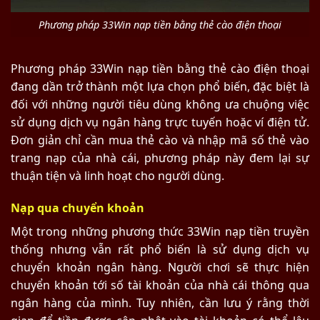
Phương pháp 33Win nạp tiền bằng thẻ cào điện thoại
Phương pháp 33Win nạp tiền bằng thẻ cào điện thoại
đang dần trở thành một lựa chọn phổ biến, đặc biệt là
đối với những người tiêu dùng không ưa chuộng việc
sử dụng dịch vụ ngân hàng trực tuyến hoặc ví điện tử.
Đơn giản chỉ cần mua thẻ cào và nhập mã số thẻ vào
trang nạp của nhà cái, phương pháp này đem lại sự
thuận tiện và linh hoạt cho người dùng.
Nạp qua chuyển khoản
Một trong những phương thức 33Win nạp tiền truyền
thống nhưng vẫn rất phổ biến là sử dụng dịch vụ
chuyển khoản ngân hàng. Người chơi sẽ thực hiện
chuyển khoản tới số tài khoản của nhà cái thông qua
ngân hàng của mình. Tuy nhiên, cần lưu ý rằng thời