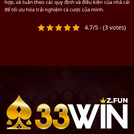
hợp, và tuân theo các quy định và điều kiện của nhà cái
để tối ưu hóa trải nghiệm cá cược của mình.
4.7/5 - (3 votes)