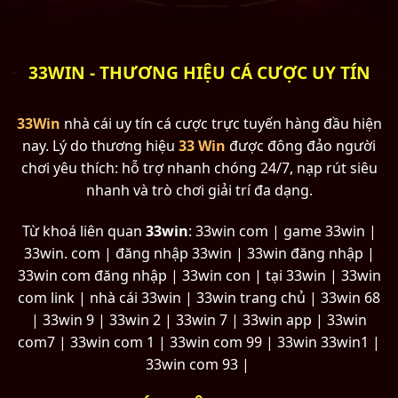
33WIN - THƯƠNG HIỆU CÁ CƯỢC UY TÍN
33Win
nhà cái uy tín cá cược trực tuyến hàng đầu hiện
nay. Lý do thương hiệu
33 Win
được đông đảo người
chơi yêu thích: hỗ trợ nhanh chóng 24/7, nạp rút siêu
nhanh và trò chơi giải trí đa dạng.
Từ khoá liên quan
33win
: 33win com | game 33win |
33win. com | đăng nhập 33win | 33win đăng nhập |
33win com đăng nhập | 33win con | tại 33win | 33win
com link | nhà cái 33win | 33win trang chủ | 33win 68
| 33win 9 | 33win 2 | 33win 7 | 33win app | 33win
com7 | 33win com 1 | 33win com 99 | 33win 33win1 |
33win com 93 |