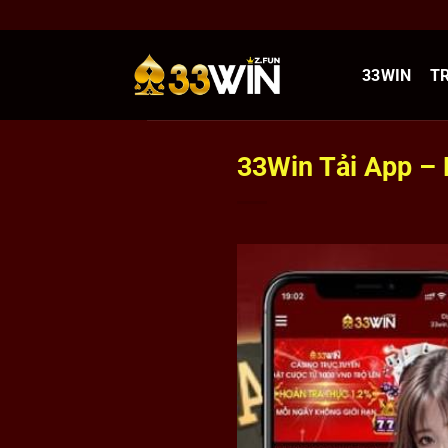
Chuyển
đến
nội
33WIN
T
dung
33Win Tải App –