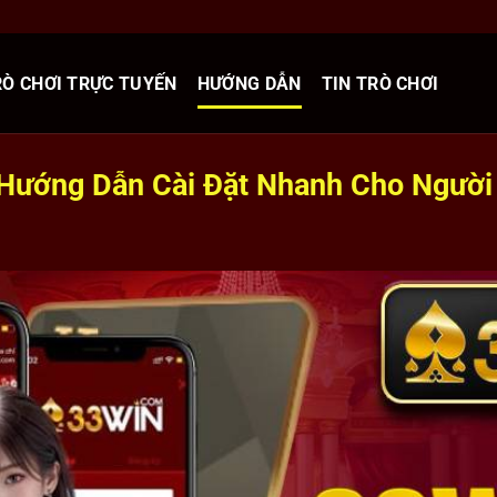
RÒ CHƠI TRỰC TUYẾN
HƯỚNG DẪN
TIN TRÒ CHƠI
 Hướng Dẫn Cài Đặt Nhanh Cho Người