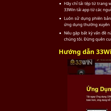
Hãy chỉ tải tệp từ trang
33Win tải app từ các ng
Luôn sử dụng phiên bản
ứng dụng thường xuyên để
Nếu gặp bất kỳ vấn đề n
chúng tôi. Đừng quên cun
Hướng dẫn 33Win 