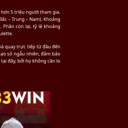
 hơn 5 triệu người tham gia.
 Bắc – Trung – Nam). Khoảng
 Phần còn lại, tỷ lệ khoảng
lette.
à quay trực tiếp từ đầu đến
 tạo số ngẫu nhiên, đảm bảo
tại đây, bởi họ không cần lo