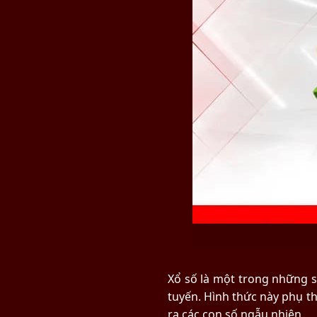
Xổ số là một trong những s
tuyến. Hình thức này phụ th
ra các con số ngẫu nhiên.