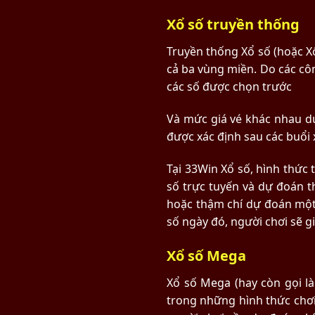
Xổ số truyền thống
Truyền thống Xổ số (hoặc Xổ
cả ba vùng miền. Do các côn
các số được chọn trước
Và mức giá vé khác nhau d
được xác định sau các buổi 
Tại 33Win Xổ số, hình thức 
số trực tuyến và dự đoán t
hoặc thậm chí dự đoán một 
số ngày đó, người chơi sẽ g
Xổ số Mega
Xổ số Mega (hay còn gọi là
trong những hình thức chơi 