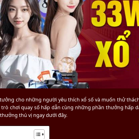
 tưởng cho những người yêu thích xổ số và muốn thử thách
ại trò chơi quay số hấp dẫn cùng những phần thưởng hấp 
thưởng thú vị ngay dưới đây.