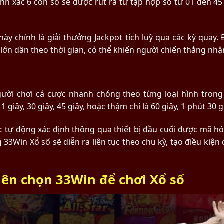
nh xác 6 con số sẽ được rút ra từ tập hợp số từ 01 đến 4
này chính là giải thưởng Jackpot tích luỹ qua các kỳ quay.
n dần theo thời gian, có thể khiến người chiến thắng nhậ
gười chơi cá cược nhanh chóng theo từng loại hình trong 
1 giây, 30 giây, 45 giây, hoặc thậm chí là 60 giây, 1 phút 30 
 tự động xác định thông qua thiết bị đầu cuối được mã h
 33Win Xổ số sẽ diễn ra liên tục theo chu kỳ, tạo điều kiện
nên chọn 33Win để chơi Xổ số