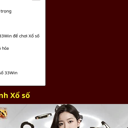
 trọng
33Win để chơi Xổ số
á hóa
 số 33Win
nh Xổ số