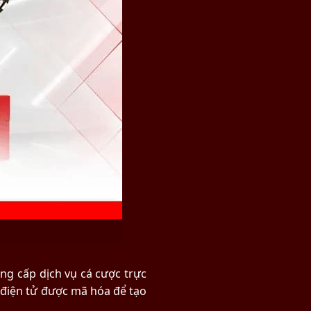
ng cấp dịch vụ cá cược trực
ị điện tử được mã hóa để tạo