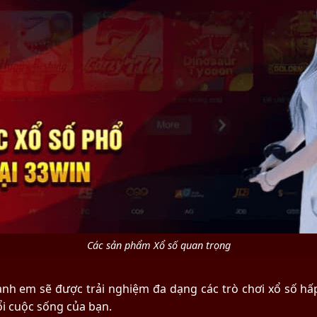
Các sản phẩm Xổ số quan trọng
 anh em sẽ được trải nghiệm đa dạng các trò chơi xổ số h
ổi cuộc sống của bạn.