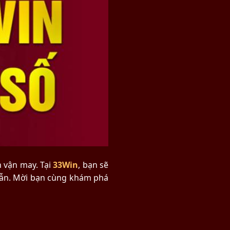
 vận may. Tại
33Win
, bạn sẽ
dẫn. Mời bạn cùng khám phá