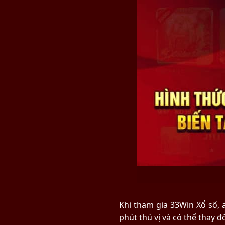
Khi tham gia 33Win Xổ số,
phút thú vị và có thể thay đ