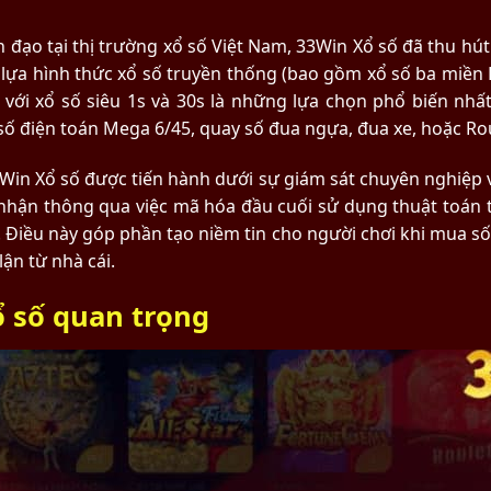
nh đạo tại thị trường xổ số Việt Nam, 33Win Xổ số đã thu hút
lựa hình thức xổ số truyền thống (bao gồm xổ số ba miền
với xổ số siêu 1s và 30s là những lựa chọn phổ biến nhất.
số điện toán Mega 6/45, quay số đua ngựa, đua xe, hoặc Rou
Win Xổ số được tiến hành dưới sự giám sát chuyên nghiệp v
 nhận thông qua việc mã hóa đầu cuối sử dụng thuật toán
. Điều này góp phần tạo niềm tin cho người chơi khi mua số 
lận từ nhà cái.
 số quan trọng