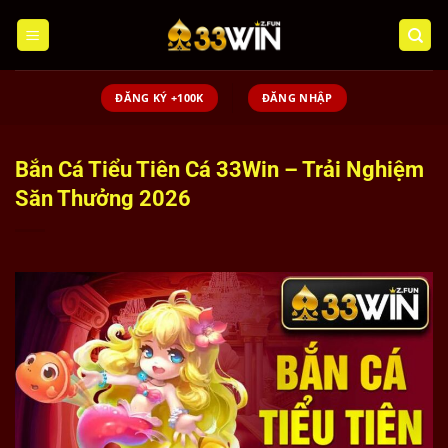
Chuyển
đến
nội
dung
ĐĂNG KÝ +100K
ĐĂNG NHẬP
Bắn Cá Tiểu Tiên Cá 33Win – Trải Nghiệm
Săn Thưởng 2026