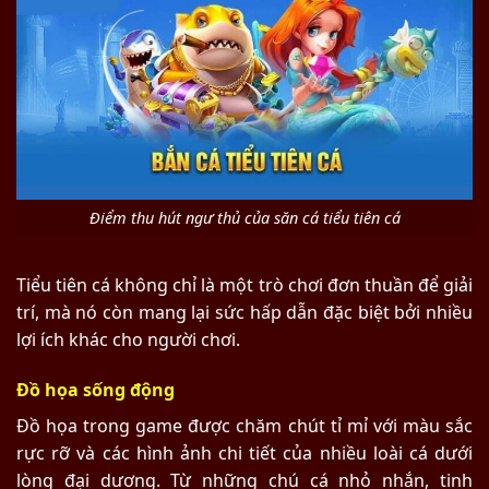
Điểm thu hút ngư thủ của săn cá tiểu tiên cá
Tiểu tiên cá không chỉ là một trò chơi đơn thuần để giải
trí, mà nó còn mang lại sức hấp dẫn đặc biệt bởi nhiều
lợi ích khác cho người chơi.
Đồ họa sống động
Đồ họa trong game được chăm chút tỉ mỉ với màu sắc
rực rỡ và các hình ảnh chi tiết của nhiều loài cá dưới
lòng đại dương. Từ những chú cá nhỏ nhắn, tinh