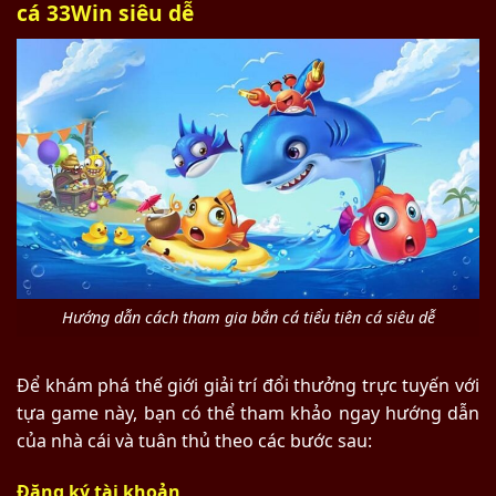
cá 33Win siêu dễ
Hướng dẫn cách tham gia bắn cá tiểu tiên cá siêu dễ
Để khám phá thế giới giải trí đổi thưởng trực tuyến với
tựa game này, bạn có thể tham khảo ngay hướng dẫn
của nhà cái và tuân thủ theo các bước sau:
Đăng ký tài khoản