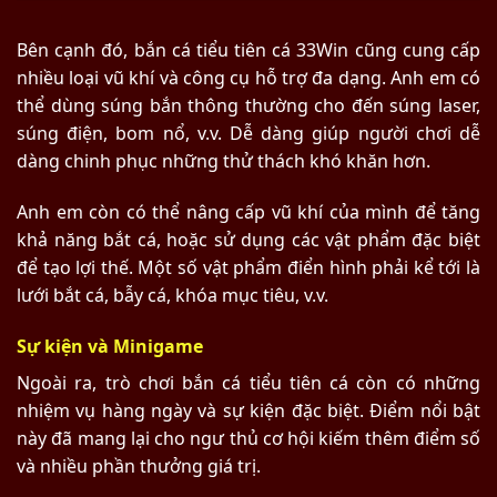
Bên cạnh đó, bắn cá tiểu tiên cá 33Win cũng cung cấp
nhiều loại vũ khí và công cụ hỗ trợ đa dạng. Anh em có
thể dùng súng bắn thông thường cho đến súng laser,
súng điện, bom nổ, v.v. Dễ dàng giúp người chơi dễ
dàng chinh phục những thử thách khó khăn hơn.
Anh em còn có thể nâng cấp vũ khí của mình để tăng
khả năng bắt cá, hoặc sử dụng các vật phẩm đặc biệt
để tạo lợi thế. Một số vật phẩm điển hình phải kể tới là
lưới bắt cá, bẫy cá, khóa mục tiêu, v.v.
Sự kiện và Minigame
Ngoài ra, trò chơi bắn cá tiểu tiên cá còn có những
nhiệm vụ hàng ngày và sự kiện đặc biệt. Điểm nổi bật
này đã mang lại cho ngư thủ cơ hội kiếm thêm điểm số
và nhiều phần thưởng giá trị.