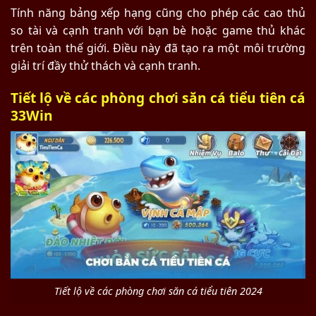
Tính năng bảng xếp hạng cũng cho phép các cao thủ
so tài và cạnh tranh với bạn bè hoặc game thủ khác
trên toàn thế giới. Điều này đã tạo ra một môi trường
giải trí đầy thử thách và cạnh tranh.
Tiết lộ về các phòng chơi săn cá tiểu tiên cá
33Win
Tiết lộ về các phòng chơi săn cá tiểu tiên 2024