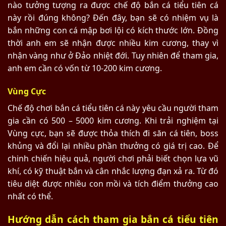
nào tưởng tượng ra được chế độ bắn cá tiểu tiên cá
này rồi đúng không? Đến đây, bạn sẽ có nhiệm vụ là
bắn những con cá mập bơi lội có kích thước lớn. Đồng
thời anh em sẽ nhận được nhiều kim cương, thay vì
nhận vàng như ở Đảo nhiệt đới. Tuy nhiên để tham gia,
anh em cần có vốn từ 10-200 kim cương.
Vùng Cực
Chế độ chơi bắn cá tiểu tiên cá này yêu cầu người tham
gia cần có 500 – 5000 kim cương. Khi trải nghiệm tại
Vùng cực, bạn sẽ được thỏa thích đi săn cá tiên, boss
khủng và đổi lại nhiều phần thưởng có giá trị cao. Để
chinh chiến hiệu quả, người chơi phải biết chọn lựa vũ
khí, có kỹ thuật bắn và cân nhắc lượng đạn xả ra. Từ đó
tiêu diệt được nhiều con mồi và tích điểm thưởng cao
nhất có thể.
Hướng dẫn cách tham gia bắn cá tiểu tiên